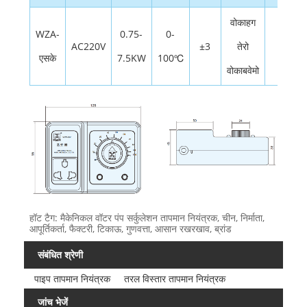
वोकाहग
WZA-
0.75-
0-
AC220V
±3
तेरो
≤3
एसके
7.5KW
100℃
वोकाबवेमो
हॉट टैग: मैकेनिकल वॉटर पंप सर्कुलेशन तापमान नियंत्रक, चीन, निर्माता,
आपूर्तिकर्ता, फैक्टरी, टिकाऊ, गुणवत्ता, आसान रखरखाव, ब्रांड
संबंधित श्रेणी
पाइप तापमान नियंत्रक
तरल विस्तार तापमान नियंत्रक
जांच भेजें